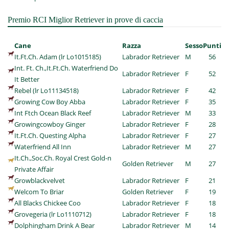
Premio RCI Miglior Retriever in prove di caccia
Cane
Razza
Sesso
Punti
It.Ft.Ch. Adam (lr Lo1015185)
Labrador Retriever
M
56
Int. Ft. Ch.,It.Ft.Ch. Waterfriend Do
Labrador Retriever
F
52
It Better
Rebel (lr Lo11134518)
Labrador Retriever
F
42
Growing Cow Boy Abba
Labrador Retriever
F
35
Int Ftch Ocean Black Reef
Labrador Retriever
M
33
Growingcowboy Ginger
Labrador Retriever
F
28
It.Ft.Ch. Questing Alpha
Labrador Retriever
F
27
Waterfriend All Inn
Labrador Retriever
M
27
It.Ch.,Soc.Ch. Royal Crest Gold-n
Golden Retriever
M
27
Private Affair
Growblackvelvet
Labrador Retriever
F
21
Welcom To Briar
Golden Retriever
F
19
All Blacks Chickee Coo
Labrador Retriever
F
18
Grovegeria (lr Lo1110712)
Labrador Retriever
F
18
Dolphingham Drink A Bear
Labrador Retriever
M
14