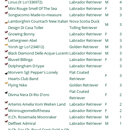
Linus (lr Lo1336972)
Labrador Retriever
M
4
Mini Rouge Smell Of The Sea
Labrador Retriever
F
3
Songiacomo Made-to-measure
Labrador Retriever
M
3
Lamborghini Countach New Italian
Nova Scotia Duck
M
3
Design Di Casa Toller
Tolling Retriever
Growing Bonny
Labrador Retriever
F
3
Lettergreen Abel
Labrador Retriever
M
3
Yorsh (gr Lo1234612)
Golden Retriever
M
3
Black Diamond Delle Acque Lucenti
Labrador Retriever
M
3
Bluveil Billinga
Labrador Retriever
F
3
Dolphingham D-type
Labrador Retriever
3
Morvern Sgt Pepper's Lonely
Flat Coated
F
3
Hearts Club Band
Retriever
Flying Nike
Golden Retriever
F
3
Flat Coated
Divina Nera Di Rio D'oro
F
2
Retriever
Artemis Amelia Vom Weiten Land
Labrador Retriever
F
2
Minirougesmellofthesea
Labrador Retriever
F
2
It.Ch. Rosemade Moonraker
Labrador Retriever
M
1
Delfleet Admiral
Labrador Retriever
M
1
It.Ch.,Soc.Ch. Royal Crest Gold-n Oh