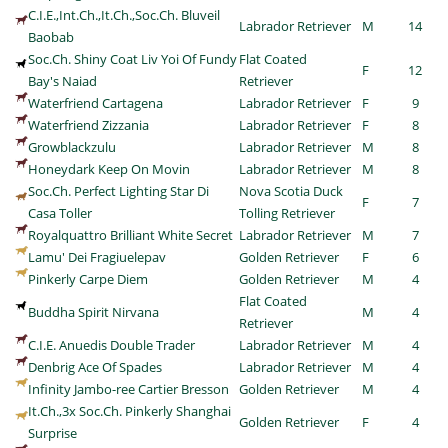
C.I.E.,Int.Ch.,It.Ch.,Soc.Ch. Bluveil
Labrador Retriever
M
14
Baobab
Soc.Ch. Shiny Coat Liv Yoi Of Fundy
Flat Coated
F
12
Bay's Naiad
Retriever
Waterfriend Cartagena
Labrador Retriever
F
9
Waterfriend Zizzania
Labrador Retriever
F
8
Growblackzulu
Labrador Retriever
M
8
Honeydark Keep On Movin
Labrador Retriever
M
8
Soc.Ch. Perfect Lighting Star Di
Nova Scotia Duck
F
7
Casa Toller
Tolling Retriever
Royalquattro Brilliant White Secret
Labrador Retriever
M
7
Lamu' Dei Fragiuelepav
Golden Retriever
F
6
Pinkerly Carpe Diem
Golden Retriever
M
4
Flat Coated
Buddha Spirit Nirvana
M
4
Retriever
C.I.E. Anuedis Double Trader
Labrador Retriever
M
4
Denbrig Ace Of Spades
Labrador Retriever
M
4
Infinity Jambo-ree Cartier Bresson
Golden Retriever
M
4
It.Ch.,3x Soc.Ch. Pinkerly Shanghai
Golden Retriever
F
4
Surprise