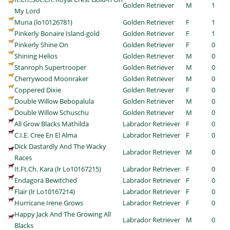
Golden Retriever
M
1
My Lord
Muna (lo10126781)
Golden Retriever
F
1
Pinkerly Bonaire Island-gold
Golden Retriever
F
1
Pinkerly Shine On
Golden Retriever
F
0
Shining Helios
Golden Retriever
M
0
Stanroph Supertrooper
Golden Retriever
M
0
Cherrywood Moonraker
Golden Retriever
M
0
Coppered Dixie
Golden Retriever
F
0
Double Willow Bebopalula
Golden Retriever
M
0
Double Willow Schuschu
Golden Retriever
M
0
All Grow Blacks Mathilda
Labrador Retriever
F
0
C.I.E. Cree En El Alma
Labrador Retriever
F
0
Dick Dastardly And The Wacky
Labrador Retriever
M
0
Races
It.Ft.Ch. Kara (lr Lo10167215)
Labrador Retriever
F
0
Endagora Bewitched
Labrador Retriever
F
0
Flair (lr Lo10167214)
Labrador Retriever
F
0
Hurricane Irene Grows
Labrador Retriever
F
0
Happy Jack And The Growing All
Labrador Retriever
M
0
Blacks