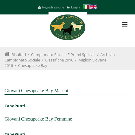
Registrazione
Login
Risultati
/
Campionato Sociale E Premi Speciali
/
Archivio
Campionato Sociale
/
Classifiche 2016
/
Miglior Giovane
2016
/
Chesapeake Bay
Giovani Chesapeake Bay Maschi
Cane
Punti
Giovani Chesapeake Bay Femmine
Cane
Punti