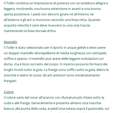
Il Toller combina un'impressione di potenza con un'andatura allegra e
leggera, mostrando una buona estensione in avanti e una buona
spinta posteriore. I piedi non devono girare né all'interno né
all'esterno e gli arti si muovono secondo una linea retta. Quando
acquista velocità il cane deve muoversi su una sola traccia
mantenendo la linea dorsale dritta.
Mantello
Il Toller è stato selezionato per il riporto in acque gelide e deve avere
un doppio mantello idrorepellente di media lunghezza con sottopelo
soffice e spesso. Il mantello può avere delle leggere ondulazioni sul
dorso, ma è liscio sul resto del corpo. In inverno possono formarsi dei
lunghi riccioli sotto la gola. Le frange sono soffici sotto la gola, dietro le
orecchie e dietro le cosce. Gli arti anteriori sono moderatamente
frangiati.
Colore
Il colore varia dal rosso all'arancio con sfumature più chiare sotto la
coda e alle frange. Generalmente è presente almeno una macchia
bianca: alla punta della coda, ai piedi (mai estesa sopra il pastorale), sul