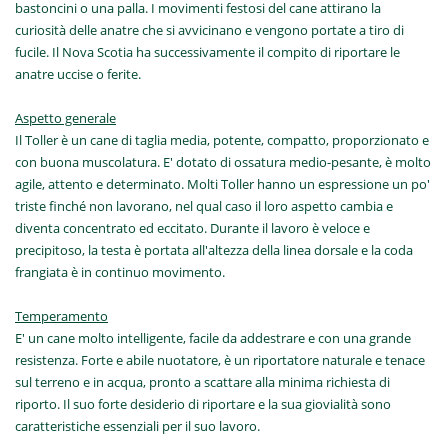
bastoncini o una palla. I movimenti festosi del cane attirano la
curiosità delle anatre che si avvicinano e vengono portate a tiro di
fucile. Il Nova Scotia ha successivamente il compito di riportare le
anatre uccise o ferite.
Aspetto generale
Il Toller è un cane di taglia media, potente, compatto, proporzionato e
con buona muscolatura. E' dotato di ossatura medio-pesante, è molto
agile, attento e determinato. Molti Toller hanno un espressione un po'
triste finché non lavorano, nel qual caso il loro aspetto cambia e
diventa concentrato ed eccitato. Durante il lavoro è veloce e
precipitoso, la testa è portata all'altezza della linea dorsale e la coda
frangiata è in continuo movimento.
Temperamento
E' un cane molto intelligente, facile da addestrare e con una grande
resistenza. Forte e abile nuotatore, è un riportatore naturale e tenace
sul terreno e in acqua, pronto a scattare alla minima richiesta di
riporto. Il suo forte desiderio di riportare e la sua giovialità sono
caratteristiche essenziali per il suo lavoro.