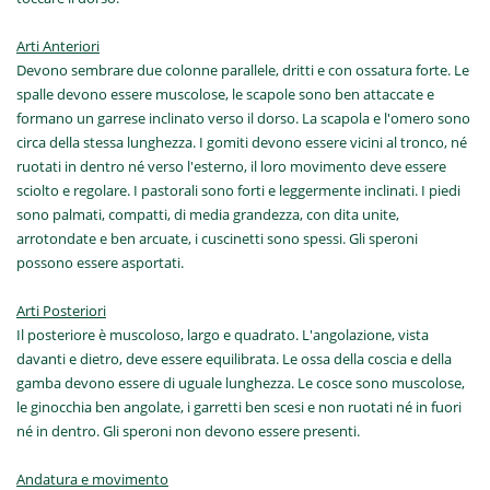
Arti Anteriori
Devono sembrare due colonne parallele, dritti e con ossatura forte. Le
spalle devono essere muscolose, le scapole sono ben attaccate e
formano un garrese inclinato verso il dorso. La scapola e l'omero sono
circa della stessa lunghezza. I gomiti devono essere vicini al tronco, né
ruotati in dentro né verso l'esterno, il loro movimento deve essere
sciolto e regolare. I pastorali sono forti e leggermente inclinati. I piedi
sono palmati, compatti, di media grandezza, con dita unite,
arrotondate e ben arcuate, i cuscinetti sono spessi. Gli speroni
possono essere asportati.
Arti Posteriori
Il posteriore è muscoloso, largo e quadrato. L'angolazione, vista
davanti e dietro, deve essere equilibrata. Le ossa della coscia e della
gamba devono essere di uguale lunghezza. Le cosce sono muscolose,
le ginocchia ben angolate, i garretti ben scesi e non ruotati né in fuori
né in dentro. Gli speroni non devono essere presenti.
Andatura e movimento