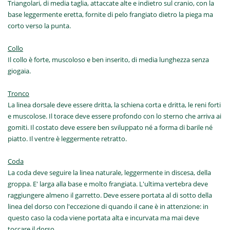
Triangolari, di media taglia, attaccate alte e indietro sul cranio, con la
base leggermente eretta, fornite di pelo frangiato dietro la piega ma
corto verso la punta.
Collo
Il collo è forte, muscoloso e ben inserito, di media lunghezza senza
giogaia.
Tronco
La linea dorsale deve essere dritta, la schiena corta e dritta, le reni forti
e muscolose. Il torace deve essere profondo con lo sterno che arriva ai
gomiti. Il costato deve essere ben sviluppato né a forma di barile né
piatto. Il ventre è leggermente retratto.
Coda
La coda deve seguire la linea naturale, leggermente in discesa, della
groppa. E' larga alla base e molto frangiata. L'ultima vertebra deve
raggiungere almeno il garretto. Deve essere portata al di sotto della
linea del dorso con l'eccezione di quando il cane è in attenzione: in
questo caso la coda viene portata alta e incurvata ma mai deve
toccare il dorso.