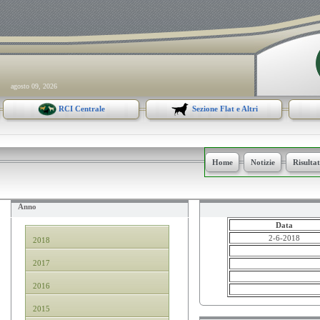
agosto 09, 2026
RCI Centrale
Sezione Flat e Altri
Home
Notizie
Risulta
Anno
Data
2-6-2018
2018
2017
2016
2015