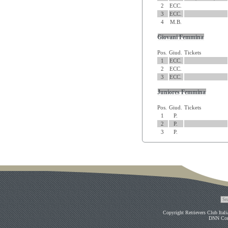
2
ECC.
3
ECC.
4
M.B.
Giovani Femmina
Pos.
Giud.
Tickets
1
ECC.
2
ECC.
3
ECC.
Juniores Femmina
Pos.
Giud.
Tickets
1
P.
2
P.
3
P.
Copyright Retrievers Club Ital
DNN Co