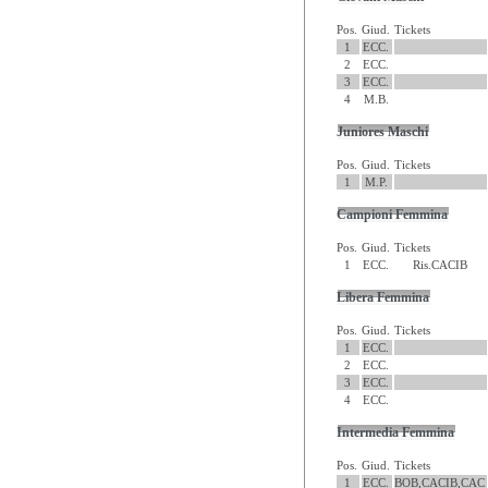
Pos.
Giud.
Tickets
1
ECC.
2
ECC.
3
ECC.
4
M.B.
Juniores Maschi
Pos.
Giud.
Tickets
1
M.P.
Campioni Femmina
Pos.
Giud.
Tickets
1
ECC.
Ris.CACIB
Libera Femmina
Pos.
Giud.
Tickets
1
ECC.
2
ECC.
3
ECC.
4
ECC.
Intermedia Femmina
Pos.
Giud.
Tickets
1
ECC.
BOB,CACIB,CAC