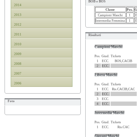
BOB e BOS
2014
Classe
Pos.
G
2013
Campioni Maschi
1
E
Intermedia Femmina
1
E
2012
2011
Risultati
2010
Campioni Maschi
2009
Pos.
Giud.
Tickets
1
ECC.
BOS,CACIB
2008
2
ECC.
2007
Libera Maschi
2006
Pos.
Giud.
Tickets
1
ECC.
Ris.CACIB,CAC
2
ECC.
3
ECC.
Foto
4
ECC.
Intermedia Maschi
Pos.
Giud.
Tickets
1
ECC.
Ris.CAC
Giovani Maschi