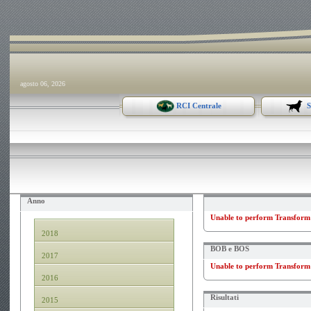
agosto 06, 2026
RCI Centrale
S
Anno
Unable to perform Transform 
2018
BOB e BOS
2017
Unable to perform Transform 
2016
Risultati
2015