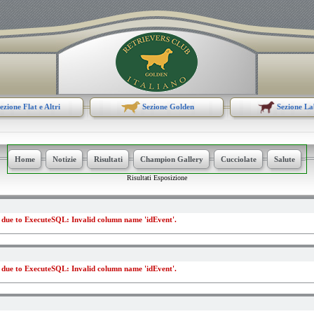
ezione Flat e Altri
Sezione Golden
Sezione L
Home
Notizie
Risultati
Champion Gallery
Cucciolate
Salute
Risultati Esposizione
due to ExecuteSQL: Invalid column name 'idEvent'.
due to ExecuteSQL: Invalid column name 'idEvent'.