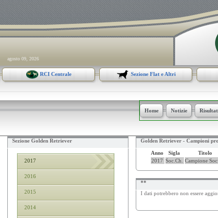
agosto 09, 2026
RCI Centrale
Sezione Flat e Altri
Home
Notizie
Risulta
Sezione Golden Retriever
Golden Retriever - Campioni pro
Anno
Sigla
Titolo
2017
2017
Soc.Ch.
Campione Soci
2016
**
2015
I dati potrebbero non essere aggior
2014