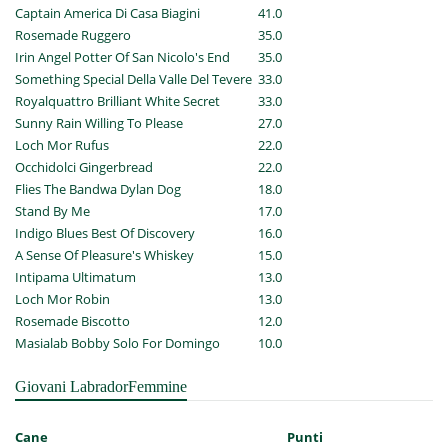
Captain America Di Casa Biagini
41.0
Rosemade Ruggero
35.0
Irin Angel Potter Of San Nicolo's End
35.0
Something Special Della Valle Del Tevere
33.0
Royalquattro Brilliant White Secret
33.0
Sunny Rain Willing To Please
27.0
Loch Mor Rufus
22.0
Occhidolci Gingerbread
22.0
Flies The Bandwa Dylan Dog
18.0
Stand By Me
17.0
Indigo Blues Best Of Discovery
16.0
A Sense Of Pleasure's Whiskey
15.0
Intipama Ultimatum
13.0
Loch Mor Robin
13.0
Rosemade Biscotto
12.0
Masialab Bobby Solo For Domingo
10.0
Giovani LabradorFemmine
Cane
Punti