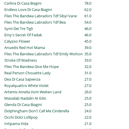
Carlina Di Casa Biagini
78.0
Endless Love Di Casa Biagini
62.0
Flies The Bandwa Labradors Tdf Sibyl Vane
61.0
Flies The Bandwa Labradors Tdf Bea
54.0
Symi Dei Tre Tigli
46.0
Emy's Secret Of Fadak
46.0
Calypso Flower
45.0
Anuedis Red Hot Mama
39.0
Flies The Bandwa Labradors Tdf Emily Wotton
35.0
Stroke Of Madness
33.0
Flies The Bandwa Give Me Hope
32.0
Real Person Chouette Lady
31.0
Dea Di Casa Sapienza
27.0
Royalquattro White Violet
27.0
Artemis Amelia Vom Weiten Land
26.0
Masialab Nadalin At Edis
25.0
Glenda Di Casa Biagini
25.0
Dolphingham Don't Call Me Cinderella
24.0
Occhi Dolci Lollipop
22.0
Intipama Vida
21.0