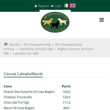
Register
Login
Results
/
RCI Championship
/
RCI Championship
Archive
/
Classifiche 2016 (en-GB)
/
Miglior Giovane 2016 (en-
GB)
/
Labrador (en-GB)
Giovani LabradorMaschi
Cane
Punti
Oracle One Surprise Di Casa Biagini
163.0
Chablais Toscanello
124.0
Chios Dei Tre Tigli
111.0
Bacon Di Casa Biagini
84.0