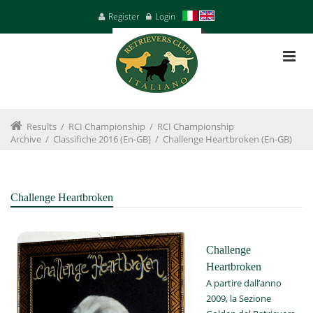
Register
Login
Results
/
RCI Championship
/
RCI Championship
Archive
/
Classifiche 2016 (en-GB)
/
Challenge Heartbroken (en-GB)
Challenge Heartbroken
Challenge
Heartbroken
A partire dall’anno
2009, la Sezione