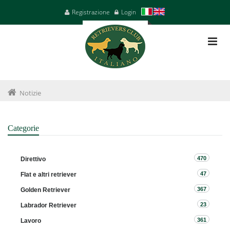
Registrazione
Login
Notizie
Categorie
470
Direttivo
47
Flat e altri retriever
367
Golden Retriever
23
Labrador Retriever
361
Lavoro