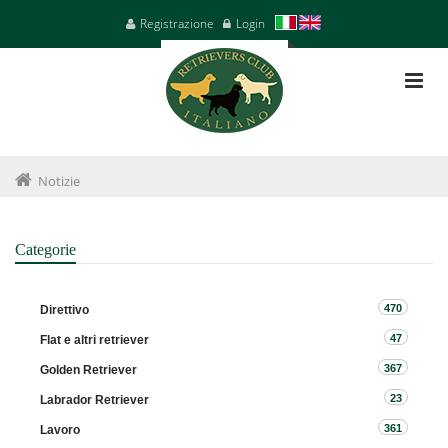
Registrazione
Login
Notizie
Categorie
470
Direttivo
47
Flat e altri retriever
367
Golden Retriever
23
Labrador Retriever
361
Lavoro