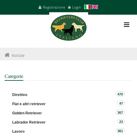
Registrazione
Login
Notizie
Categorie
470
Direttivo
47
Flat e altri retriever
367
Golden Retriever
23
Labrador Retriever
361
Lavoro