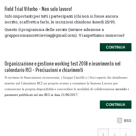
Field Trial Viterbo - Non solo lavoro!
Info importanti per tutti i partecipanti (chi non si fosse ancora
iscritto, si affretti a farlo, le iscrizioni chiudono lunedì 25/9!).
Questo il programma delle serate (inviare adesione a
grupporomanoretrieving@gmail.com). Vi aspettiamo numerosi!
CONTINUA
Organizzazione e gestione working test 2018 e inserimento nel
calendario RCI - Precisazioni e chiarimenti
Si invitano le Associazioni riconosciute, i Gruppi Cinofili e i Soci esperti che desiderano
inserire nel Calendario RCI un proprio evento
a contattare la Sezione Lavoro
per
comunicare la propria disponibilità e concordare le modalità di collaborazione
secondo i
parametri pubblicati sul sito RCI in data 21/06/2017.
CONTINUA
RSS
1
2
3