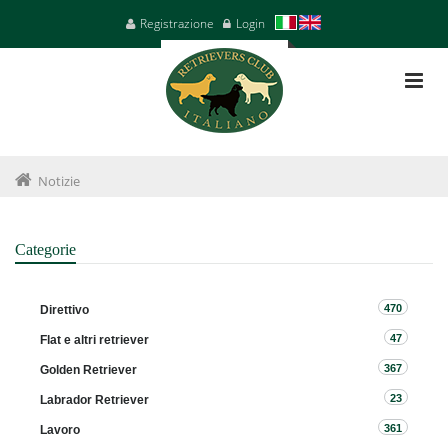
Registrazione
Login
Notizie
Categorie
470
Direttivo
47
Flat e altri retriever
367
Golden Retriever
23
Labrador Retriever
361
Lavoro