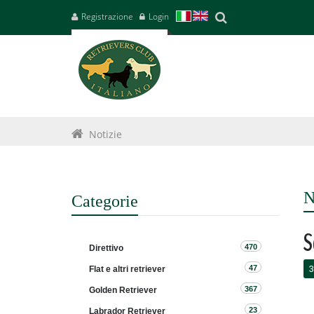
Registrazione
Login
Notizie
N
Categorie
S
470
Direttivo
3
47
Flat e altri retriever
367
Golden Retriever
23
Labrador Retriever