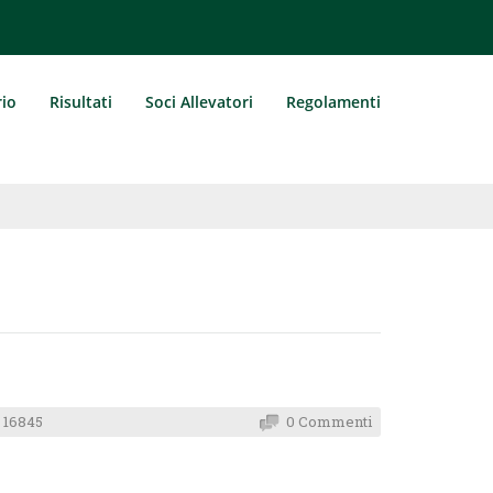
rio
Risultati
Soci Allevatori
Regolamenti
Comunica
 16845
0 Commenti
del