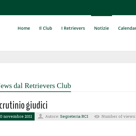
Home
Il Club
I Retrievers
Notizie
Calenda
ews dal Retrievers Club
crutinio giudici
0 novembre 2011
Autore:
Segreteria RCI
Number of views: