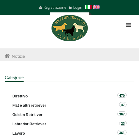
Registrazione
Login
Notizie
Categorie
470
Direttivo
47
Flat e altri retriever
367
Golden Retriever
23
Labrador Retriever
361
Lavoro