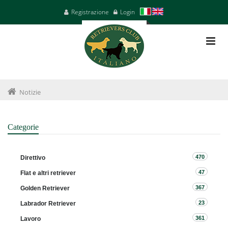
Registrazione
Login
Notizie
Categorie
470
Direttivo
47
Flat e altri retriever
367
Golden Retriever
23
Labrador Retriever
361
Lavoro