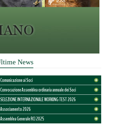
ltime News
Comunicazione ai Soci
Convocazione Assemblea ordinaria annuale dei Soci
 giugno 2026
omunicazione ai Soci
SELEZIONE INTERNAZIONALE WORKING TEST 2026
 marzo 2026
onvocazione Assemblea ordinaria
missioni membro Consiglio Direttivo.
Associamento 2026
gennaio 2026
ELEZIONE INTERNAZIONALE
nnuale dei Soci
Assemblea Generale RCI 2025
CONTINUA
 dicembre 2025
ssociamento 2026
ORKING TEST 2026
 allegato la convocazione con il modulo di delega per
0 marzo 2025