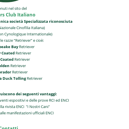
A
l'
A 
uti nel sito del
rs Club Italiano
C
’unica società Specializzata riconosciuta
azionale Cinofilia Italiana)
on Cynologique Internationale)
 le razze “Retriever” e cioè:
peake Bay
Retriever
y Coated
Retriever
 Coated
Retriever
olden
Retriever
brador
Retriever
a Duck Tolling
Retriever
ufruiscono dei seguenti vantaggi:
 eventi espositivi e delle prove RCI ed ENCI
 rivista ENCi "I Nostri Cani"
lle manifestazioni ufficiali ENCI
Contatti