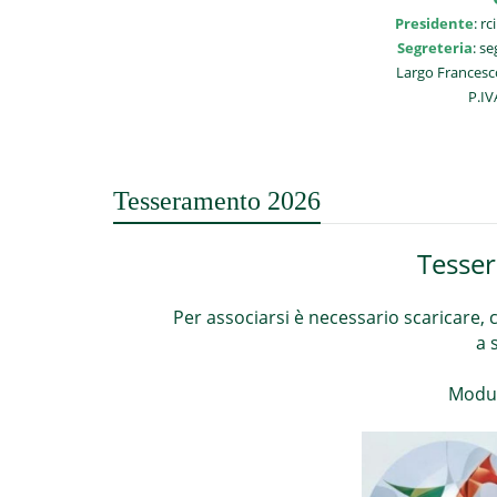
Presidente
:
rc
Segreteria
:
se
Largo Francesco
P.IV
Tesseramento 2026
Tesse
Per associarsi è necessario scaricare, 
a 
Modu