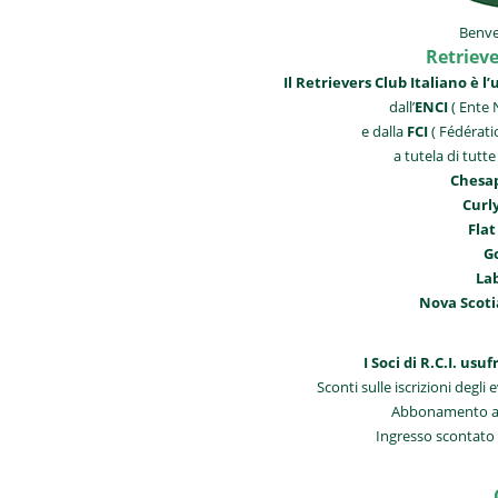
Benven
Retrieve
Il Retrievers Club Italiano è l
dall’
ENCI
( Ente N
e dalla
FCI
( Fédérati
a tutela di tutte
Chesa
Curl
Flat
G
La
Nova Scoti
I Soci di R.C.I. us
Sconti sulle iscrizioni degli
Abbonamento alla
Ingresso scontato a