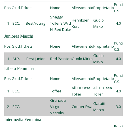
Punti
Pos.
Giud.
Tickets
Nome
Allevamento
Proprietario
C.S.
Shaggy
Henriksen
Guolo
1
ECC.
Best Young
Toller's Wild
4.0
Kurt
Mirko
N' Red Duke
Juniores Maschi
Punti
Pos.
Giud.
Tickets
Nome
Allevamento
Proprietario
C.S.
Guolo
1
M.P.
Best Junior
Red Passion
Guolo Mirko
4.0
Mirko
Libera Femmina
Punti
Pos.
Giud.
Tickets
Nome
Allevamento
Proprietario
C.S.
All. Di Casa
All. Di Casa
1
ECC.
Toffee
4.0
Toller
Toller
Granada
Garutti
2
ECC.
Virgo
Cooper Ewa
3.0
Marco
Vestalis
Intermedia Femmina
Punti