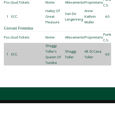
Pos.
Giud.
Tickets
Nome
Allevamento
Proprietario
C.S.
Hailey Of
Anne-
Van De
1
ECC.
Great
Kathrin
4.0
Langenrerg
Pleasure
Müller
Giovani Femmina
Punti
Pos.
Giud.
Tickets
Nome
Allevamento
Proprietario
C.S.
Shaggy
Toller's
Shaggy
All. Di Casa
1
ECC.
4.0
Queen Of
Toller
Toller
Tundra
COPYRIGHT RETRIEVERS CLUB ITALIANO - P.IVA 04921880482 - WEBDESIGN:
SANDRO DE MATTEIS