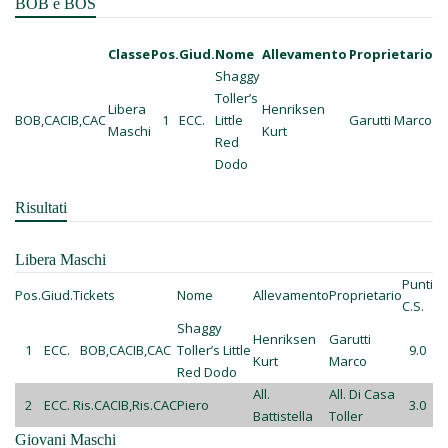
BOB e BOS
Classe
Pos.
Giud.
Nome
Allevamento
Proprietario
Shaggy
Toller’s
Libera
Henriksen
BOB,CACIB,CAC
1
ECC.
Little
Garutti Marco
Maschi
Kurt
Red
Dodo
Risultati
Libera Maschi
Punti
Pos.
Giud.
Tickets
Nome
Allevamento
Proprietario
C.S.
Shaggy
Henriksen
Garutti
1
ECC.
BOB,CACIB,CAC
Toller’s Little
9.0
Kurt
Marco
Red Dodo
All.
All. Di Casa
2
ECC.
Ris.CACIB,Ris.CAC
Piero
3.0
Battistella
Toller
Giovani Maschi